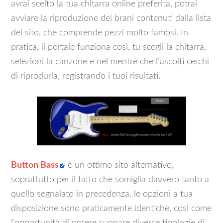
avrai scelto la tua chitarra online preferita, potrai
avviare la riproduzione dei brani contenuti dalla lista
del sito, che comprende pezzi molto famosi. In
pratica, il portale funziona così, tu scegli la chitarra,
selezioni la canzone e nel mentre che l’ascolti cerchi
di riprodurla, registrando i tuoi risultati.
Button Bass
è un ottimo sito alternativo,
soprattutto per il fatto che somiglia davvero tanto a
quello segnalato in precedenza, le opzioni a tua
disposizione sono praticamente identiche, così come