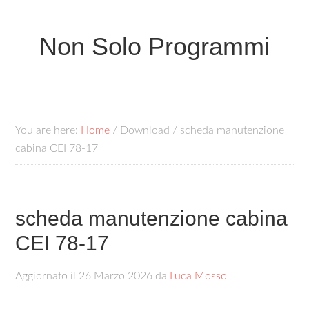
Non Solo Programmi
You are here:
Home
/
Download
/
scheda manutenzione
cabina CEI 78-17​
scheda manutenzione cabina
CEI 78-17​
Aggiornato il
26 Marzo 2026
da
Luca Mosso