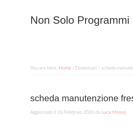
Non Solo Programmi
You are here:
Home
/
Download
/
scheda manutenz
scheda manutenzione fresa
Aggiornato il
26 Febbraio 2026
da
Luca Mosso