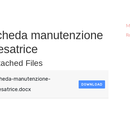
Mi
cheda manutenzione
R
esatrice​
tached Files
heda-manutenzione-
DOWNLOAD
esatrice.docx