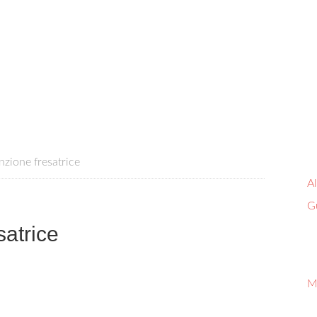
ione fresatrice​
Al
G
trice​
M