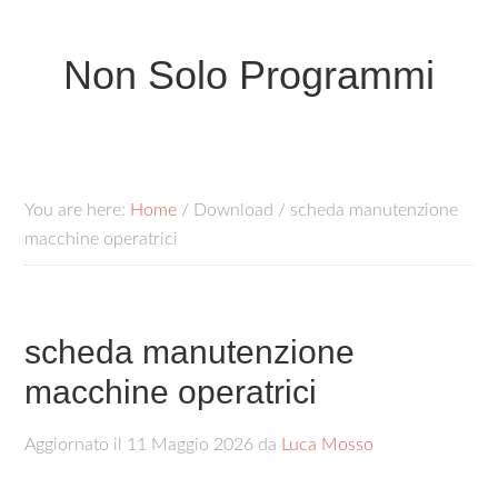
Non Solo Programmi
You are here:
Home
/
Download
/
scheda manutenzione
macchine operatrici​
scheda manutenzione
macchine operatrici​
Aggiornato il
11 Maggio 2026
da
Luca Mosso