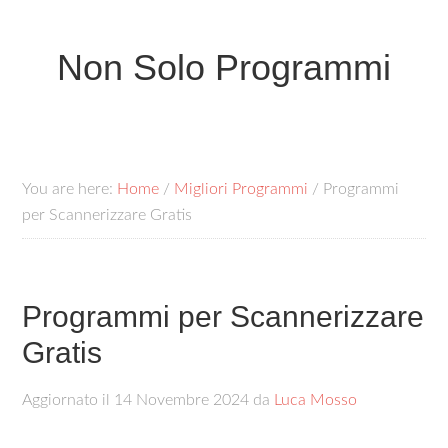
Non Solo Programmi
You are here:
Home
/
Migliori Programmi
/
Programmi
per Scannerizzare Gratis
Programmi per Scannerizzare
Gratis
Aggiornato il
14 Novembre 2024
da
Luca Mosso