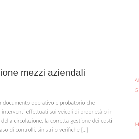
one mezzi aziendali​
Al
G
n documento operativo e probatorio che
interventi effettuati sui veicoli di proprietà o in
 della circolazione, la corretta gestione dei costi
M
aso di controlli, sinistri o verifiche […]