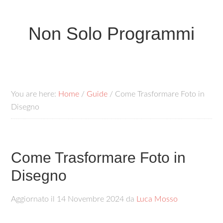
Non Solo Programmi
You are here:
Home
/
Guide
/
Come Trasformare Foto in
Disegno
Come Trasformare Foto in
Disegno
Aggiornato il
14 Novembre 2024
da
Luca Mosso