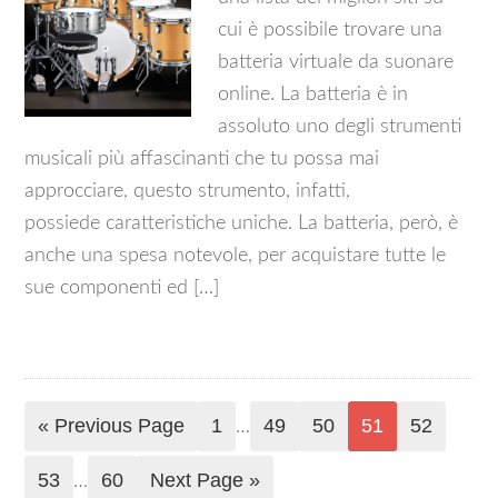
cui è possibile trovare una
batteria virtuale da suonare
online. La batteria è in
assoluto uno degli strumenti
musicali più affascinanti che tu possa mai
approcciare, questo strumento, infatti,
possiede caratteristiche uniche. La batteria, però, è
anche una spesa notevole, per acquistare tutte le
sue componenti ed […]
« Previous Page
1
49
50
51
52
…
53
60
Next Page »
…