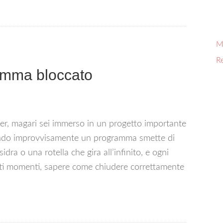
Mi
R
amma bloccato
ter, magari sei immerso in un progetto importante
ando improvvisamente un programma smette di
idra o una rotella che gira all’infinito, e ogni
uesti momenti, sapere come chiudere correttamente