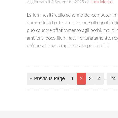
Aggiornato il
2 Settembre 2025
da
Luca Mosso
La luminosità dello schermo del computer infl
durata della batteria e persino sulla qualit
può causare affaticamento agli occhi, mal di 
ambienti poco illuminati. Fortunatamente, reg
un’operazione semplice e alla portata […]
« Previous Page
1
2
3
4
24
…