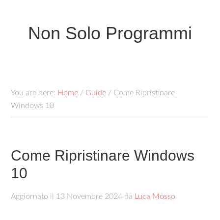
Non Solo Programmi
You are here:
Home
/
Guide
/
Come Ripristinare
Windows 10
Come Ripristinare Windows
10
Aggiornato il
13 Novembre 2024
da
Luca Mosso